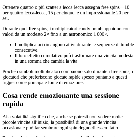
Ottenere quattro o più scatter a lecca‑lecca assegna free spins—10
per quattro lecca‑lecca, 15 per cinque, e un impressionante 20 per
sei.
Durante quei free spins, i moltiplicatori candy bomb appaiono con
valori da un modesto 2× fino a un astronomico 1 000×.
I moltiplicatori rimangono attivi durante le sequenze di tumble
consecutive.
Il loro effetto cumulativo può trasformare una vincita modesta
in una somma che cambia la vita.
Poiché i simboli moltiplicatori compaiono solo durante i free spins, i
giocatori che preferiscono giocate rapide spesso puntano a questi
trigger come principale fonte di emozione.
Cosa rende emozionante una sessione
rapida
Alta volatilità significa che, anche se potresti non vedere molte
piccole vincite all’inizio, la possibilità di una grande vincita
occasionale può far sembrare ogni spin degno di essere fatto.