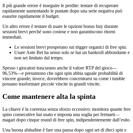
Il più grande errore è inseguire le perdite: tentare di recuperare
rapidamente aumentando le puntate dopo una serie negativa può
esaurire rapidamente il budget.
Un altro errore è tentare di usare le opzioni bonus buy durante
sessioni brevi perché sono costose e non garantiscono ritorni
immediati.
Le sessioni brevi prosperano sui trigger organici di free spin.
Usare Ante Bet ha senso solo se hai un bankroll abbondante e
non sei limitato dal tempo.
Spesso i giocatori trascurano anche il valore RTP del gioco—
96,53%—e presumono che ogni spin abbia uguale probabilità di
vincere grande; invece, dovrebbero concentrarsi su come i tumble
possano trasformare piccole vincite in grandi vincite.
Come mantenere alta la spinta
La chiave è la coerenza senza sforzo eccessivo: monitora quante free
spins consecutive hai usato e imposta una soglia per fermarti—
magari dopo cinque round di free spin, indipendentemente dall’esito.
Una buona abitudine è fare una pausa dopo ogni set di dieci spin e