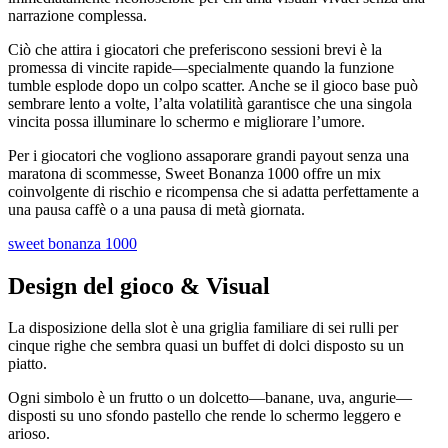
narrazione complessa.
Ciò che attira i giocatori che preferiscono sessioni brevi è la
promessa di vincite rapide—specialmente quando la funzione
tumble esplode dopo un colpo scatter. Anche se il gioco base può
sembrare lento a volte, l’alta volatilità garantisce che una singola
vincita possa illuminare lo schermo e migliorare l’umore.
Per i giocatori che vogliono assaporare grandi payout senza una
maratona di scommesse, Sweet Bonanza 1000 offre un mix
coinvolgente di rischio e ricompensa che si adatta perfettamente a
una pausa caffè o a una pausa di metà giornata.
sweet bonanza 1000
Design del gioco & Visual
La disposizione della slot è una griglia familiare di sei rulli per
cinque righe che sembra quasi un buffet di dolci disposto su un
piatto.
Ogni simbolo è un frutto o un dolcetto—banane, uva, angurie—
disposti su uno sfondo pastello che rende lo schermo leggero e
arioso.