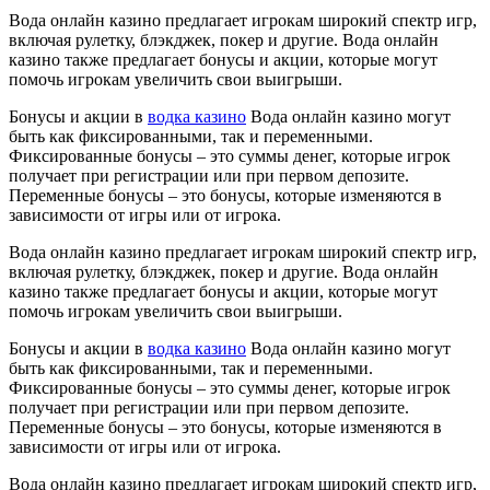
Вода онлайн казино предлагает игрокам широкий спектр игр,
включая рулетку, блэкджек, покер и другие. Вода онлайн
казино также предлагает бонусы и акции, которые могут
помочь игрокам увеличить свои выигрыши.
Бонусы и акции в
водка казино
Вода онлайн казино могут
быть как фиксированными, так и переменными.
Фиксированные бонусы – это суммы денег, которые игрок
получает при регистрации или при первом депозите.
Переменные бонусы – это бонусы, которые изменяются в
зависимости от игры или от игрока.
Вода онлайн казино предлагает игрокам широкий спектр игр,
включая рулетку, блэкджек, покер и другие. Вода онлайн
казино также предлагает бонусы и акции, которые могут
помочь игрокам увеличить свои выигрыши.
Бонусы и акции в
водка казино
Вода онлайн казино могут
быть как фиксированными, так и переменными.
Фиксированные бонусы – это суммы денег, которые игрок
получает при регистрации или при первом депозите.
Переменные бонусы – это бонусы, которые изменяются в
зависимости от игры или от игрока.
Вода онлайн казино предлагает игрокам широкий спектр игр,