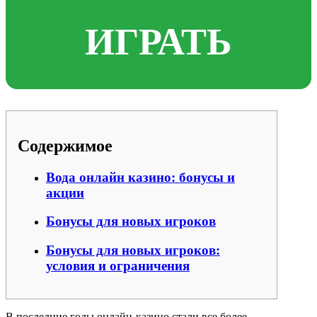
ИГРАТЬ
Содержимое
Вода онлайн казино: бонусы и
акции
Бонусы для новых игроков
Бонусы для новых игроков:
условия и ограничения
В последние годы онлайн-казино стали все более