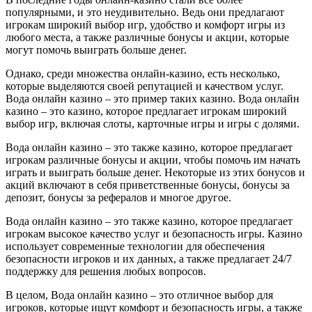
популярными, и это неудивительно. Ведь они предлагают
игрокам широкий выбор игр, удобство и комфорт игры из
любого места, а также различные бонусы и акции, которые
могут помочь выиграть больше денег.
Однако, среди множества онлайн-казино, есть несколько,
которые выделяются своей репутацией и качеством услуг.
Вода онлайн казино – это пример таких казино. Вода онлайн
казино – это казино, которое предлагает игрокам широкий
выбор игр, включая слоты, карточные игры и игры с долями.
Вода онлайн казино – это также казино, которое предлагает
игрокам различные бонусы и акции, чтобы помочь им начать
играть и выиграть больше денег. Некоторые из этих бонусов и
акций включают в себя приветственные бонусы, бонусы за
депозит, бонусы за рефералов и многое другое.
Вода онлайн казино – это также казино, которое предлагает
игрокам высокое качество услуг и безопасность игры. Казино
использует современные технологии для обеспечения
безопасности игроков и их данных, а также предлагает 24/7
поддержку для решения любых вопросов.
В целом, Вода онлайн казино – это отличное выбор для
игроков, которые ищут комфорт и безопасность игры, а также