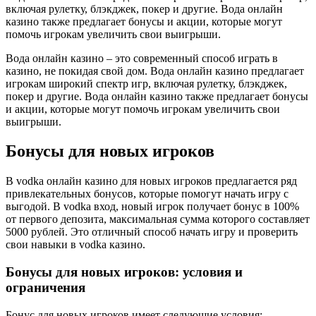
включая рулетку, блэкджек, покер и другие. Вода онлайн
казино также предлагает бонусы и акции, которые могут
помочь игрокам увеличить свои выигрыши.
Вода онлайн казино – это современный способ играть в
казино, не покидая свой дом. Вода онлайн казино предлагает
игрокам широкий спектр игр, включая рулетку, блэкджек,
покер и другие. Вода онлайн казино также предлагает бонусы
и акции, которые могут помочь игрокам увеличить свои
выигрыши.
Бонусы для новых игроков
В vodka онлайн казино для новых игроков предлагается ряд
привлекательных бонусов, которые помогут начать игру с
выгодой. В vodka вход, новый игрок получает бонус в 100%
от первого депозита, максимальная сумма которого составляет
5000 рублей. Это отличный способ начать игру и проверить
свои навыки в vodka казино.
Бонусы для новых игроков: условия и
ограничения
Бонус для новых игроков имеет следующие условия: