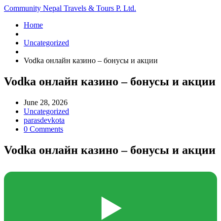
Community Nepal Travels & Tours P. Ltd.
Home
Uncategorized
Vodka онлайн казино – бонусы и акции
Vodka онлайн казино – бонусы и акции
June 28, 2026
Uncategorized
parasdevkota
0 Comments
Vodka онлайн казино – бонусы и акции
▶️