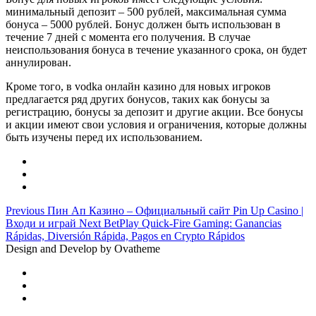
минимальный депозит – 500 рублей, максимальная сумма
бонуса – 5000 рублей. Бонус должен быть использован в
течение 7 дней с момента его получения. В случае
неиспользования бонуса в течение указанного срока, он будет
аннулирован.
Кроме того, в vodka онлайн казино для новых игроков
предлагается ряд других бонусов, таких как бонусы за
регистрацию, бонусы за депозит и другие акции. Все бонусы
и акции имеют свои условия и ограничения, которые должны
быть изучены перед их использованием.
Previous
Пин Ап Казино – Официальный сайт Pin Up Casino |
Входи и играй
Next
BetPlay Quick‑Fire Gaming: Ganancias
Rápidas, Diversión Rápida, Pagos en Crypto Rápidos
Design and Develop by Ovatheme