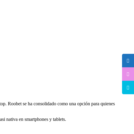
sktop. Roobet se ha consolidado como una opción para quienes
asi nativa en smartphones y tablets.