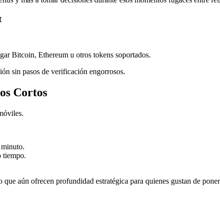
t
regar Bitcoin, Ethereum u otros tokens soportados.
ción sin pasos de verificación engorrosos.
os Cortos
móviles.
 minuto.
o tiempo.
ro que aún ofrecen profundidad estratégica para quienes gustan de poner