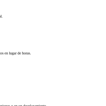
l.
tos en lugar de horas.
uniones o en un desplazamiento.