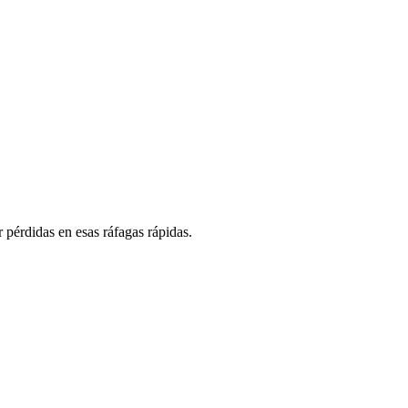
pérdidas en esas ráfagas rápidas.