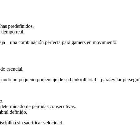
chas predefinidos.
 tiempo real.
e baja—una combinación perfecta para gamers en movimiento.
ndo esencial.
udo un pequeño porcentaje de su bankroll total—para evitar perseguir 
o.
o determinado de pérdidas consecutivas.
bral definido.
sciplina sin sacrificar velocidad.