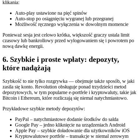
klikania:
Auto‑play ustawione na pięć spinów
Auto‑stop po osiągnięciu wygranej lub przegranej
Możliwość ręcznego wyłączenia w dowolnym momencie
Ponieważ sesja jest celowo krótka, większość graczy ustala limit
czasowy lub bankrollowy przed wylogowaniem się i powrotem po
nową dawkę energii.
6. Szybkie i proste wpłaty: depozyty,
które nadążają
Szybkość to nie tylko rozgrywka — obejmuje także sposób, w jaki
zasila się konto. Revolution obsługuje ponad trzydzieści metod
depozytowych, w tym popularne e‑portfele i kryptowaluty, takie jak
Bitcoin i Ethereum, które rozliczają się niemal natychmiastowo.
Przykładowe szybkie metody depozytów:
PayPal – natychmiastowe dodanie środków do salda
Google Pay – jedno kliknięcie na urządzeniach Android
Apple Pay – szybkie doładowanie dla użytkowników iOS
Kryptowalutowe portfele – transakcje w niemal zerowym