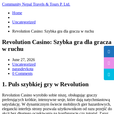
Community Nepal Travels & Tours P. Ltd.
Home
Uncategorized
Revolution Casino: Szybka gra dla gracza w ruchu
Revolution Casino: Szybka gra dla gracza
w ruchu
June 27, 2026
Uncategorized
parasdevkota
0 Comments
1. Puls szybkiej gry w Revolution
Revolution Casino wyrobiło sobie niszę, obsługując graczy
preferujących krótkie, intensywne sesje, które dają natychmiastową
satysfakcję. W dynamicznym świecie mobilnych gier hazardowych,
elegancki interfejs strony pozwala użytkownikom od razu przejść do
akcji bez długiego oczekiwania na konfigurację czy tutorial. Zaraz