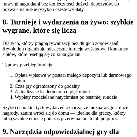
nowymi nagrodami bez konieczności dużych depozytów, co
pozwala na niskie ryzyko i częste wypłaty.
8. Turnieje i wydarzenia na żywo: szybkie
wygrane, które się liczą
Dla tych, którzy pragną rywalizacji bez długich zobowiązań,
Revolution organizuje miesięczne turnieje wyścigowe i konkursy
slotów, które resetują się co kilka godzin.
Typowy przebieg turnieju:
Opłata wpisowa w postaci małego depozytu lub darmowego
spinu
Czas gry ograniczony do godziny
Aktualizacje leaderboard co pięć minut
Wypłaty rozdzielane natychmiast po ostatniej rundzie
Szybki charakter tych wydarzeń oznacza, że można wygrać duże
nagrody, zanim wróci się do domu — idealne dla graczy, którzy
lubią szybkie emocje podczas przerw na lunch lub po pracy.
9. Narzędzia odpowiedzialnej gry dla