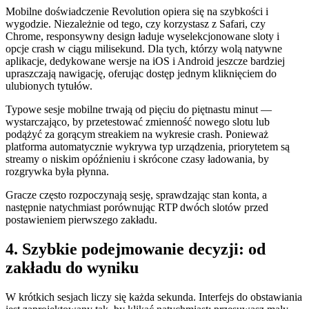
Mobilne doświadczenie Revolution opiera się na szybkości i
wygodzie. Niezależnie od tego, czy korzystasz z Safari, czy
Chrome, responsywny design ładuje wyselekcjonowane sloty i
opcje crash w ciągu milisekund. Dla tych, którzy wolą natywne
aplikacje, dedykowane wersje na iOS i Android jeszcze bardziej
upraszczają nawigację, oferując dostęp jednym kliknięciem do
ulubionych tytułów.
Typowe sesje mobilne trwają od pięciu do piętnastu minut —
wystarczająco, by przetestować zmienność nowego slotu lub
podążyć za gorącym streakiem na wykresie crash. Ponieważ
platforma automatycznie wykrywa typ urządzenia, priorytetem są
streamy o niskim opóźnieniu i skrócone czasy ładowania, by
rozgrywka była płynna.
Gracze często rozpoczynają sesję, sprawdzając stan konta, a
następnie natychmiast porównując RTP dwóch slotów przed
postawieniem pierwszego zakładu.
4. Szybkie podejmowanie decyzji: od
zakładu do wyniku
W krótkich sesjach liczy się każda sekunda. Interfejs do obstawiania