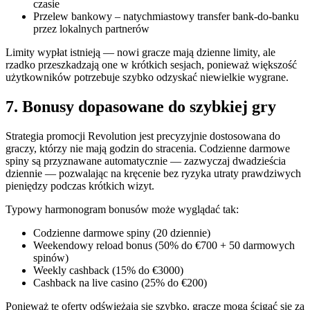
czasie
Przelew bankowy – natychmiastowy transfer bank‑do‑banku
przez lokalnych partnerów
Limity wypłat istnieją — nowi gracze mają dzienne limity, ale
rzadko przeszkadzają one w krótkich sesjach, ponieważ większość
użytkowników potrzebuje szybko odzyskać niewielkie wygrane.
7. Bonusy dopasowane do szybkiej gry
Strategia promocji Revolution jest precyzyjnie dostosowana do
graczy, którzy nie mają godzin do stracenia. Codzienne darmowe
spiny są przyznawane automatycznie — zazwyczaj dwadzieścia
dziennie — pozwalając na kręcenie bez ryzyka utraty prawdziwych
pieniędzy podczas krótkich wizyt.
Typowy harmonogram bonusów może wyglądać tak:
Codzienne darmowe spiny (20 dziennie)
Weekendowy reload bonus (50% do €700 + 50 darmowych
spinów)
Weekly cashback (15% do €3000)
Cashback na live casino (25% do €200)
Ponieważ te oferty odświeżają się szybko, gracze mogą ścigać się za