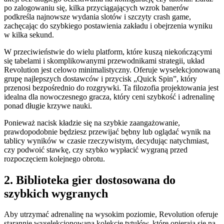
po zalogowaniu się, kilka przyciągających wzrok banerów
podkreśla najnowsze wydania slotów i szczyty crash game,
zachęcając do szybkiego postawienia zakładu i obejrzenia wyniku
w kilka sekund.
W przeciwieństwie do wielu platform, które kuszą niekończącymi
się tabelami i skomplikowanymi przewodnikami strategii, układ
Revolution jest celowo minimalistyczny. Oferuje wyselekcjonowaną
grupę najlepszych dostawców i przycisk „Quick Spin”, który
przenosi bezpośrednio do rozgrywki. Ta filozofia projektowania jest
idealna dla nowoczesnego gracza, który ceni szybkość i adrenalinę
ponad długie krzywe nauki.
Ponieważ nacisk kładzie się na szybkie zaangażowanie,
prawdopodobnie będziesz przewijać bębny lub oglądać wynik na
tablicy wyników w czasie rzeczywistym, decydując natychmiast,
czy podwoić stawkę, czy szybko wypłacić wygraną przed
rozpoczęciem kolejnego obrotu.
2. Biblioteka gier dostosowana do
szybkich wygranych
Aby utrzymać adrenalinę na wysokim poziomie, Revolution oferuje
starannie wyselekcjonowaną kolekcję tytułów, które opierają się na