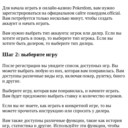
Для начала играть в онлайн-казино Pokerdom, вам нужно
зарегистрироваться на официальном сайте покердом.official.
Вам потребуется только несколько минут, чтобы создать
аккаунт и начать играть.
Вам нужно выбрать тип аккаунта: игрок или дилер. Если вы
хотите играть в покер, то выберите тип игрока. Если вы
хотите быть дилером, то выберите тип дилера.
Шаг 2: выберите игру
После регистрации вы увидите список доступных игр. Вы
можете выбрать любую из них, которая вам понравилась. Вам
доступны различные виды игр, включая покер, рулетку, бинго
и другие.
Выберите игру, которая вам понравилась, и начните играть.
Вам будет предложено выбрать ставку и количество игроков.
Если вы не знаете, как играть в конкретной игре, то вы
можете прочитать инструкцию или спросить у дилера.
Вам также доступны различные функции, такие как история
игр, статистика и другие. Используйте эти функции, чтобы