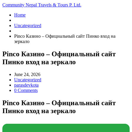
Community Nepal Travels & Tours P. Ltd.
Home
Uncategorized
Pinco Казино – Официальный сайт Пинко вход на
зеркало
Pinco Казино – Официальный сайт
Пинко вход на зеркало
June 24, 2026
Uncategorized
parasdevkota
0 Comments
Pinco Казино – Официальный сайт
Пинко вход на зеркало