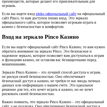
преимуществ, которые делают его привлекательным для
игроков.
Если вы ищете вход
pinko официальный сайт
на официальный
сайт Pinco, то вам доступен пинко вход. Это зеркало
официального сайта, которое позволяет игрокам играть в
казино с безопасностью и комфортом.
Вход на зеркало Pinco Казино
Если вы ищете официальный сайт Pinco Казино, то вам нужно
обратить внимание на зеркало Pinco. Это безопасное и
надежное зеркало, которое позволяет вам доступаться к играм
и функциям казино, не оставляя вас беззащитными перед
мошенниками.
Зеркало Pinco Казино – это лучший способ доступа к играм,
не рискуя своей безопасностью. Оно обеспечивает
безопасный доступ к казино, не требуя от вас ввода личных
данных или информации о вашем счете. Это идеальное
решение для тех, кто хочет играть в казино, но не хочет
рисковать своей безопасностью.
Важно помнить, что зеркало Pinco Казино – это официальный
сайт, а не подделка. Оно обеспечивает безопасный доступ к