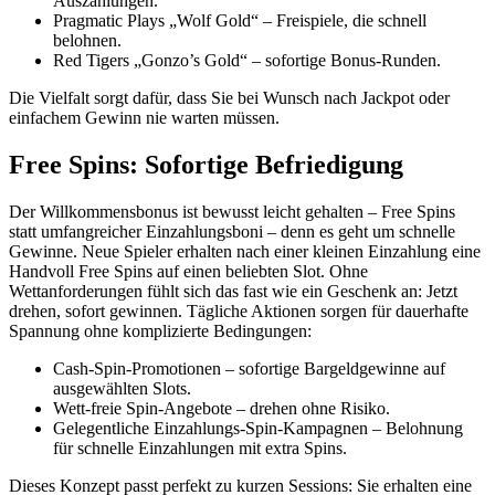
Auszahlungen.
Pragmatic Plays „Wolf Gold“ – Freispiele, die schnell
belohnen.
Red Tigers „Gonzo’s Gold“ – sofortige Bonus‑Runden.
Die Vielfalt sorgt dafür, dass Sie bei Wunsch nach Jackpot oder
einfachem Gewinn nie warten müssen.
Free Spins: Sofortige Befriedigung
Der Willkommensbonus ist bewusst leicht gehalten – Free Spins
statt umfangreicher Einzahlungsboni – denn es geht um schnelle
Gewinne. Neue Spieler erhalten nach einer kleinen Einzahlung eine
Handvoll Free Spins auf einen beliebten Slot. Ohne
Wettanforderungen fühlt sich das fast wie ein Geschenk an: Jetzt
drehen, sofort gewinnen. Tägliche Aktionen sorgen für dauerhafte
Spannung ohne komplizierte Bedingungen:
Cash‑Spin‑Promotionen – sofortige Bargeldgewinne auf
ausgewählten Slots.
Wett‑freie Spin‑Angebote – drehen ohne Risiko.
Gelegentliche Einzahlungs‑Spin‑Kampagnen – Belohnung
für schnelle Einzahlungen mit extra Spins.
Dieses Konzept passt perfekt zu kurzen Sessions: Sie erhalten eine