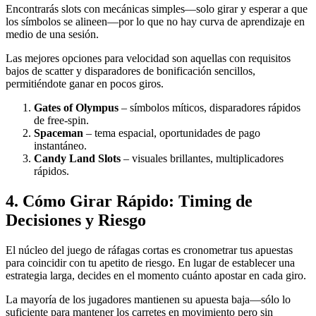
Encontrarás slots con mecánicas simples—solo girar y esperar a que
los símbolos se alineen—por lo que no hay curva de aprendizaje en
medio de una sesión.
Las mejores opciones para velocidad son aquellas con requisitos
bajos de scatter y disparadores de bonificación sencillos,
permitiéndote ganar en pocos giros.
Gates of Olympus
– símbolos míticos, disparadores rápidos
de free‑spin.
Spaceman
– tema espacial, oportunidades de pago
instantáneo.
Candy Land Slots
– visuales brillantes, multiplicadores
rápidos.
4. Cómo Girar Rápido: Timing de
Decisiones y Riesgo
El núcleo del juego de ráfagas cortas es cronometrar tus apuestas
para coincidir con tu apetito de riesgo. En lugar de establecer una
estrategia larga, decides en el momento cuánto apostar en cada giro.
La mayoría de los jugadores mantienen su apuesta baja—sólo lo
suficiente para mantener los carretes en movimiento pero sin