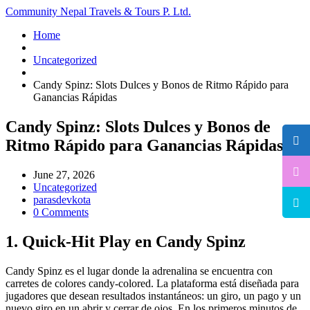
Community Nepal Travels & Tours P. Ltd.
Home
Uncategorized
Candy Spinz: Slots Dulces y Bonos de Ritmo Rápido para
Ganancias Rápidas
Candy Spinz: Slots Dulces y Bonos de
Ritmo Rápido para Ganancias Rápidas
June 27, 2026
Uncategorized
parasdevkota
0 Comments
1. Quick‑Hit Play en Candy Spinz
Candy Spinz es el lugar donde la adrenalina se encuentra con
carretes de colores candy‑colored. La plataforma está diseñada para
jugadores que desean resultados instantáneos: un giro, un pago y un
nuevo giro en un abrir y cerrar de ojos. En los primeros minutos de