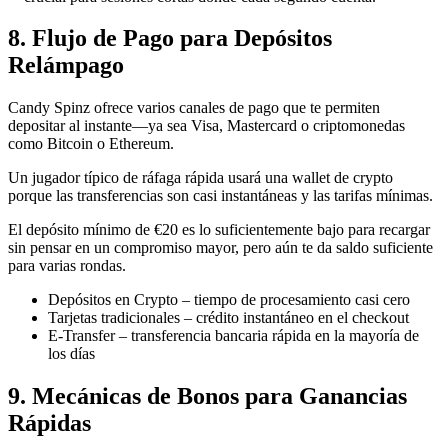
8. Flujo de Pago para Depósitos
Relámpago
Candy Spinz ofrece varios canales de pago que te permiten
depositar al instante—ya sea Visa, Mastercard o criptomonedas
como Bitcoin o Ethereum.
Un jugador típico de ráfaga rápida usará una wallet de crypto
porque las transferencias son casi instantáneas y las tarifas mínimas.
El depósito mínimo de €20 es lo suficientemente bajo para recargar
sin pensar en un compromiso mayor, pero aún te da saldo suficiente
para varias rondas.
Depósitos en Crypto – tiempo de procesamiento casi cero
Tarjetas tradicionales – crédito instantáneo en el checkout
E‑Transfer – transferencia bancaria rápida en la mayoría de
los días
9. Mecánicas de Bonos para Ganancias
Rápidas